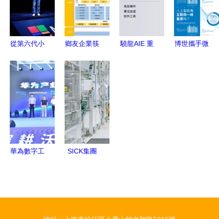
速
智能新篇章
勢
場，聚焦人
工智能應用
軟件開發
從第六代小
鄉友企業筷
驍龍AIE 重
博世攜手微
冰看人工智
云股份 以
塑移動AI體
軟 以生成
能的未來
FEC理念構
驗，引領智
式AI賦能軟
是替代者，
建互聯網生
能應用開發
件開發，共
還是協作
態，引領人
新紀元
筑更安全的
者？
工智能應用
未來出行之
軟件開發
路
華為數字工
SICK集團
廠南京創新
2021年業
基地揭牌，
績再創新高
以人工智能
人工智能應
軟件開發助
用軟件開發