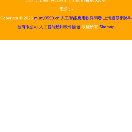
地址：上海市松江區小昆山鎮文翔路5016號
力江寧開發
引領增長新
電話：-
區智能制造
動力
Copyright © 2026
m.my0599.cn
人工智能應用軟件開發
上海遜旻網絡科
升級
技有限公司
人工智能應用軟件開發
版權所有
Sitemap