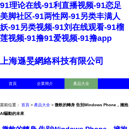
91理论在线-91利直播视频-91恋足
美脚社区-91两性网-91另类丰满人
妖-91另类视频-91刘在线观看-91榴
莲视频-91撸91爱视频-91撸app
上海遜旻網絡科技有限公司
首頁
企業簡介
產品大全
聯系我們
企業信息
訪客留言
當前位置：
首頁
>
產品大全
>
微軟的轉身 告別Windows Phone，擁抱
AI驅動的未來