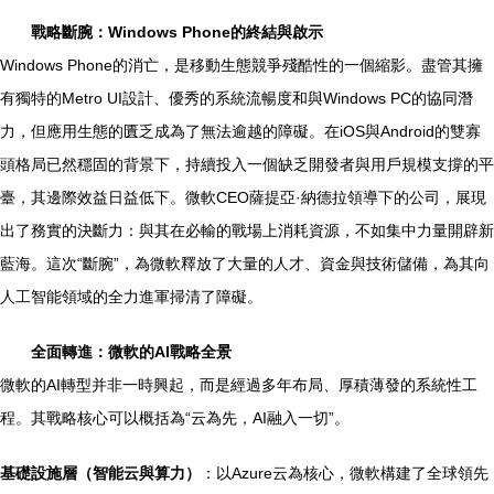
戰略斷腕：Windows Phone的終結與啟示
Windows Phone的消亡，是移動生態競爭殘酷性的一個縮影。盡管其擁
有獨特的Metro UI設計、優秀的系統流暢度和與Windows PC的協同潛
力，但應用生態的匱乏成為了無法逾越的障礙。在iOS與Android的雙寡
頭格局已然穩固的背景下，持續投入一個缺乏開發者與用戶規模支撐的平
臺，其邊際效益日益低下。微軟CEO薩提亞·納德拉領導下的公司，展現
出了務實的決斷力：與其在必輸的戰場上消耗資源，不如集中力量開辟新
藍海。這次“斷腕”，為微軟釋放了大量的人才、資金與技術儲備，為其向
人工智能領域的全力進軍掃清了障礙。
全面轉進：微軟的AI戰略全景
微軟的AI轉型并非一時興起，而是經過多年布局、厚積薄發的系統性工
程。其戰略核心可以概括為“云為先，AI融入一切”。
基礎設施層（智能云與算力）
：以Azure云為核心，微軟構建了全球領先