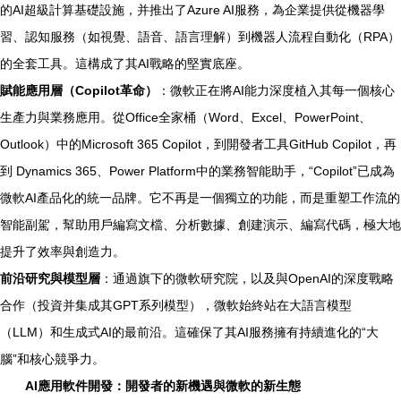
的AI超級計算基礎設施，并推出了Azure AI服務，為企業提供從機器學
習、認知服務（如視覺、語音、語言理解）到機器人流程自動化（RPA）
的全套工具。這構成了其AI戰略的堅實底座。
賦能應用層（Copilot革命）
：微軟正在將AI能力深度植入其每一個核心
生產力與業務應用。從Office全家桶（Word、Excel、PowerPoint、
Outlook）中的Microsoft 365 Copilot，到開發者工具GitHub Copilot，再
到 Dynamics 365、Power Platform中的業務智能助手，“Copilot”已成為
微軟AI產品化的統一品牌。它不再是一個獨立的功能，而是重塑工作流的
智能副駕，幫助用戶編寫文檔、分析數據、創建演示、編寫代碼，極大地
提升了效率與創造力。
前沿研究與模型層
：通過旗下的微軟研究院，以及與OpenAI的深度戰略
合作（投資并集成其GPT系列模型），微軟始終站在大語言模型
（LLM）和生成式AI的最前沿。這確保了其AI服務擁有持續進化的“大
腦”和核心競爭力。
AI應用軟件開發：開發者的新機遇與微軟的新生態