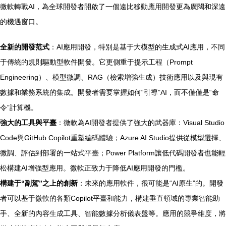
微軟轉戰AI，為全球開發者開啟了一個遠比移動應用開發更為廣闊和深遠
的機遇窗口。
全新的開發范式
：AI應用開發，特別是基于大模型的生成式AI應用，不同
于傳統的規則驅動型軟件開發。它更側重于提示工程（Prompt
Engineering）、模型微調、RAG（檢索增強生成）技術應用以及與現有
數據和業務系統的集成。開發者需要掌握如何“引導”AI，而不僅僅是“命
令”計算機。
強大的工具與平臺
：微軟為AI開發者提供了強大的武器庫：Visual Studio
Code與GitHub Copilot重塑編碼體驗；Azure AI Studio提供從模型選擇、
微調、評估到部署的一站式平臺；Power Platform讓低代碼開發者也能輕
松構建AI增強型應用。微軟正致力于降低AI應用開發的門檻。
構建于“副駕”之上的創新
：未來的應用軟件，很可能是“AI原生”的。開發
者可以基于微軟的各類Copilot平臺和能力，構建垂直領域的專業智能助
手、全新的內容生成工具、智能數據分析儀表盤等。應用的競爭維度，將