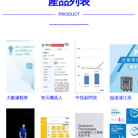
產品列表
PRODUCT
----------------
大數據觀察
智元機器人
中投顧問視
臨港浦江高
人工智能應
等資本注入
角 中國人
新產業再添
用軟件開發
熾夢科技，
工智能技術
新成員 德
驅動產業化
AI賦能陪伴
應用分析與
國普羅名特
進程全面加
機器人開啟
軟件開發趨
簽約智慧廣