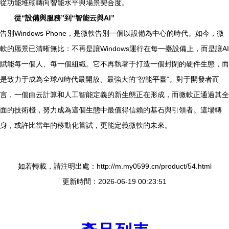
從功能堆砌轉向智能水平與場景契合度。
從“設備與服務”到“智能云與AI”
告別Windows Phone，是微軟告別一個以設備為中心的時代。如今，微
軟的愿景已清晰無比：不再是讓Windows運行在每一臺設備上，而是讓AI
賦能每一個人、每一個組織。它不再執著于打造一個封閉的硬件生態，而
是致力于成為全球AI時代最開放、最強大的“智能平臺”。對于開發者而
言，一個由云計算和人工智能定義的新生態正在形成，而微軟正通過其全
面的技術棧，努力成為這個生態中最值得信賴的基石與引領者。這場轉
身，或許比當年的移動化嘗試，更能定義微軟的未來。
如若轉載，請注明出處：http://m.my0599.cn/product/54.html
更新時間：2026-06-19 00:23:51